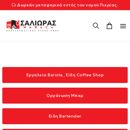
Δωρεάν μεταφορικά εντός του νομού Πιερίας.
Εργαλεία Barista , Είδη Coffee Shop
Οργάνωση Μπαρ
Είδη Bartender