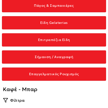
Πάγος & Σαμπανιέρες
Είδη Gelaterias
Επιτραπέζια Είδη
Σήμανση / Αναγραφή
Επαγγελματικός Ρουχισμός
Καφέ - Μπαρ
Φίλτρα