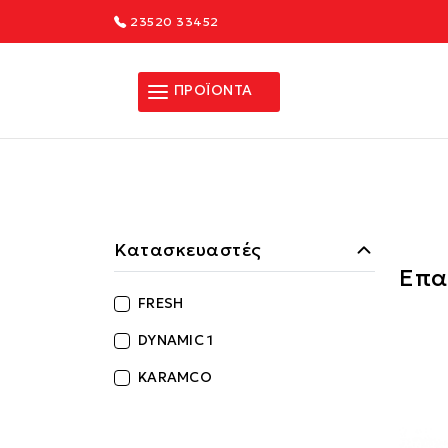
23520 33452
ΠΡΟΪΟΝΤΑ
Κατασκευαστές
Επα
FRESH
DYNAMIC 1
KARAMCO