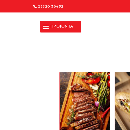
23520 33452
ΠΡΟΪΟΝΤΑ