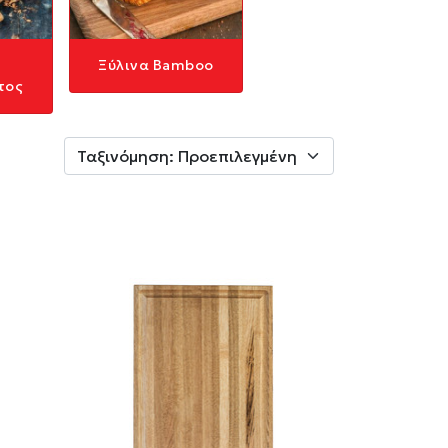
Ξύλινα Bamboo
τος