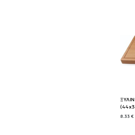
ΞΥΛΙ
(44x3
8.33 €