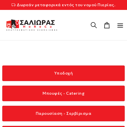
Δωρεάν μεταφορικά εντός του νομού Πιερίας.
Υποδοχή
Μπουφές - Catering
Παρουσίαση - Σερβίρισμα