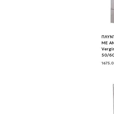
ΠΛΥΝ
ΜΕ Α
Vergi
50/60
1675.0