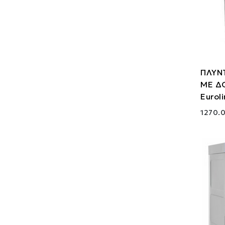
ΠΛΥΝ
ΜΕ Δ
Eurol
1270.