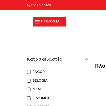
23520 33452
ΠΡΟΪΟΝΤΑ
Κατασκευαστές
Πλυ
FAGOR
BELOGIA
MBM
ELVIOMEX