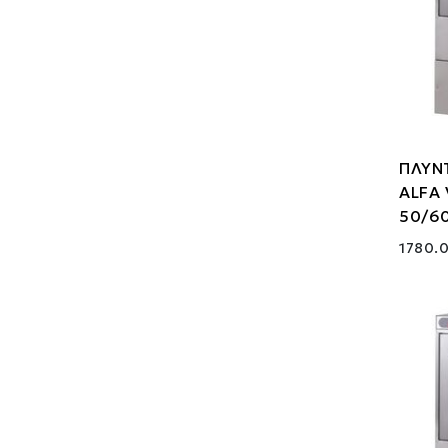
ΠΛΥΝ
ALFA 
50/60
1780.