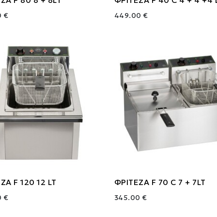
0 €
449.00 €
ΖΑ F 120 12 LT
ΦΡΙΤΕΖΑ F 70 C 7 + 7LT
0 €
345.00 €