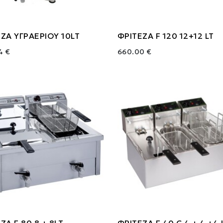
ΖΑ ΥΓΡΑΕΡΙΟΥ 10LT
ΦΡΙΤΕΖΑ F 120 12+12 LT
4 €
660.00 €
ΖΑ F 80 8 + 8LT
ΦΡΙΤΕΖΑ F 40 C 4 + 4 +4 