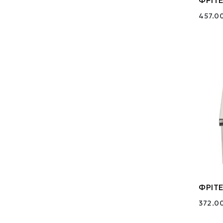
457.0
ΦΡΙΤΕ
372.0