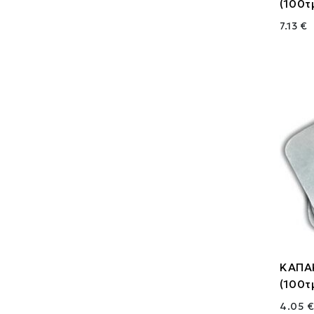
(100τ
7.13 €
ΚΑΠΑ
(100τ
4.05 €