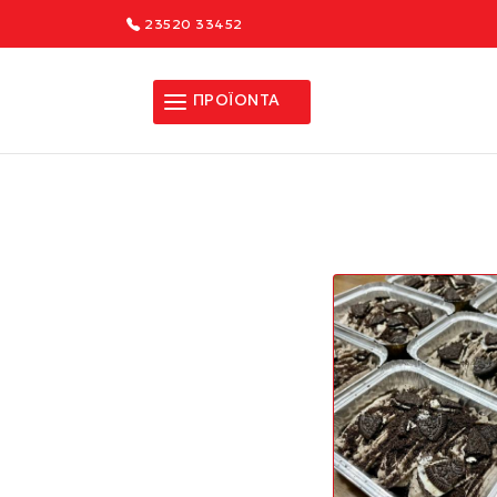
23520 33452
ΠΡΟΪΟΝΤΑ