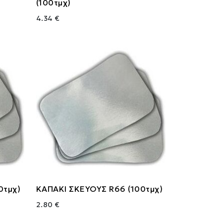
(100τμχ)
4.34 €
0τμχ)
ΚΑΠΑΚΙ ΣΚΕΥΟΥΣ R66 (100τμχ)
2.80 €