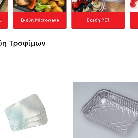
υ
Σκεύη Microwave
Σκεύη PET
ύη Τροφίμων