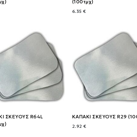
μχ)
(100τμχ)
6.35 €
ΚΙ ΣΚΕΥΟΥΣ R64L
ΚΑΠΑΚΙ ΣΚΕΥΟΥΣ R29 (10
μχ)
2.92 €