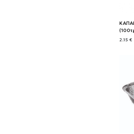
ΚΑΠΑ
(100τ
2.15 €