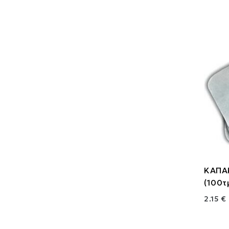
ΚΑΠΑΚ
(100τ
2.15 €