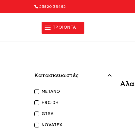
23520 33452
ΠΡΟΪΟΝΤΑ
Κατασκευαστές
Αλα
ΜΕΤΑΝΟ
HRC-DH
GTSA
NOVATEX