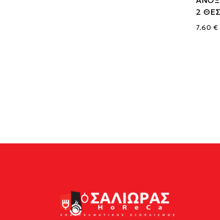
2 ΘΕΣ
7.60 €