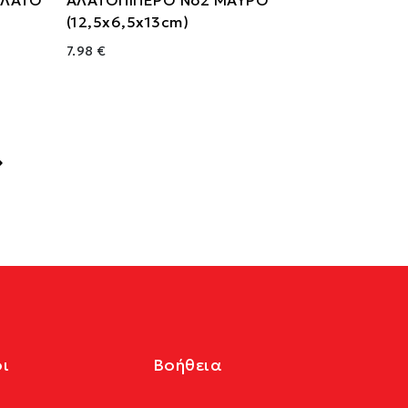
(12,5x6,5x13cm)
7.98 €
ι
Βοήθεια