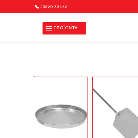
23520 33452
ΠΡΟΪΟΝΤΑ