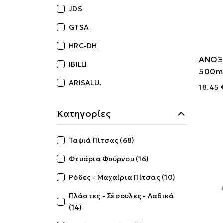
JDS
GTSA
HRC-DH
ΑΝΟΞ
IBILLI
500m
ARISALU.
18.45 
Κατηγορίες
Ταψιά Πίτσας (68)
Φτυάρια Φούρνου (16)
Ρόδες - Μαχαίρια Πίτσας (10)
Πλάστες - Σέσουλες - Λαδικά
(14)