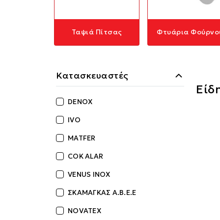
Ταψιά Πίτσας
Φτυάρια Φούρνο
Κατασκευαστές
Είδ
DENOX
IVO
MATFER
COK ALAR
VENUS INOX
ΣΚΑΜΑΓΚΑΣ Α.Β.Ε.Ε
NOVATEX