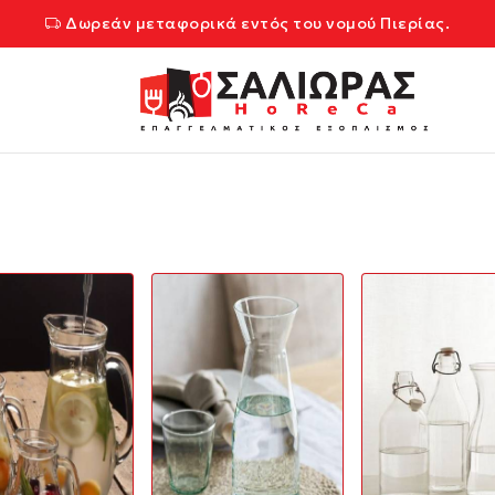
Δωρεάν μεταφορικά εντός του νομού Πιερίας.