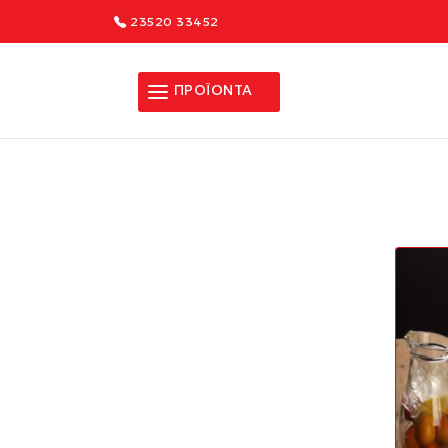
23520 33452
ΠΡΟΪΟΝΤΑ