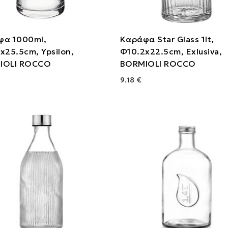
φα 1000ml,
Καράφα Star Glass 1lt,
x25.5cm, Ypsilon,
Φ10.2x22.5cm, Exlusiva,
IOLI ROCCO
BORMIOLI ROCCO
9.18 €