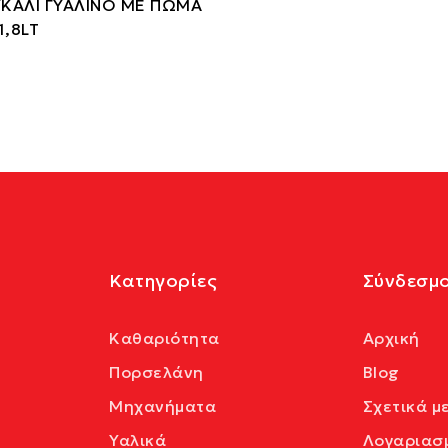
ΚΑΛΙ ΓΥΑΛΙΝΟ ΜΕ ΠΩΜΑ
1,8LT
Κατηγορίες
Σύνδεσμο
Καθαριότητα
Αρχική
Πορσελάνη
Blog
Μηχανήματα
Σχετικά μ
Υαλικά
Λογαριασ