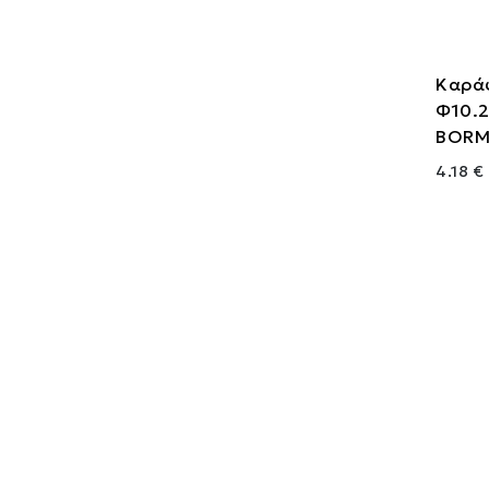
Καρά
Φ10.2
BORM
4.18 €