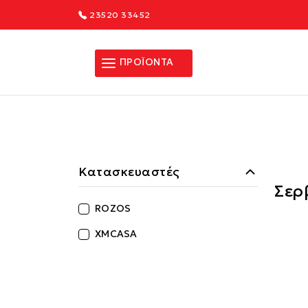
23520 33452
ΠΡΟΪΟΝΤΑ
Κατασκευαστές
Σερ
ROZOS
XMCASA