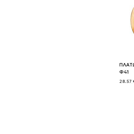
ΠΛΑΤ
Φ41
28.57 