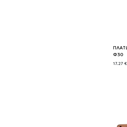
ΠΛΑΤ
Φ30
17.27 