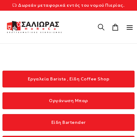
Δωρεάν μεταφορικά εντός του νομού Πιερίας.
Εργαλεία Barista , Είδη Coffee Shop
Οργάνωση Μπαρ
Είδη Bartender