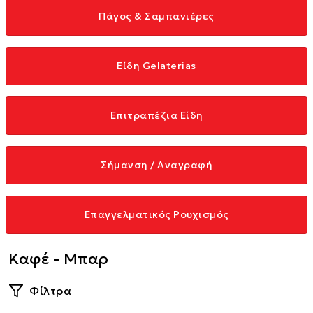
Πάγος & Σαμπανιέρες
Είδη Gelaterias
Επιτραπέζια Είδη
Σήμανση / Αναγραφή
Επαγγελματικός Ρουχισμός
Καφέ - Μπαρ
Φίλτρα