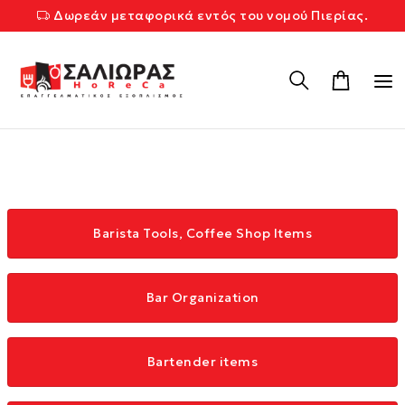
Δωρεάν μεταφορικά εντός του νομού Πιερίας.
Barista Tools, Coffee Shop Items
Bar Organization
Bartender items