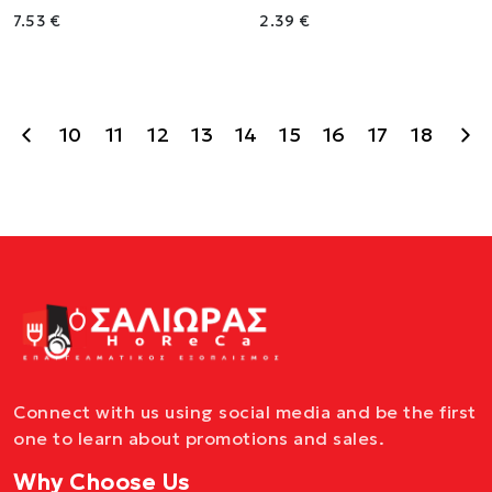
7.53 €
2.39 €
10
11
12
13
14
15
16
17
18
Connect with us using social media and be the first
one to learn about promotions and sales.
Why Choose Us