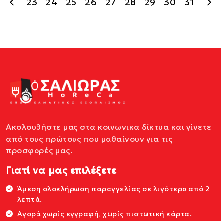
23
24
25
26
27
28
29
30
31
Ακολουθήστε μας στα κοινωνικα δίκτυα και γίνετε
από τους πρώτους που μαθαίνουν για τις
προσφορές μας.
Γιατί να μας επιλέξετε
Άμεση ολοκλήρωση παραγγελίας σε λιγότερο από 2
λεπτά.
Αγορά χωρίς εγγραφή, χωρίς πιστωτική κάρτα.