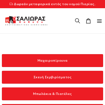
Δωρεάν μεταφορικά εντός του νομού Πιερίας.
Μαχαιροπίρουνα
Σκευή Σερβιρίσματος
Μπωλάκια & Πιατέλες