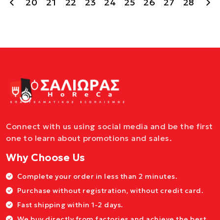
20
21
22
23
24
25
26
27
28
Connect with us using social media and be the first
one to learn about promotions and sales.
Why Choose Us
Complete your order in less than 2 minutes.
Purchase without registration, without credit card.
Fast shipping within 1-2 days.
We buy directly from factories and achieve the best