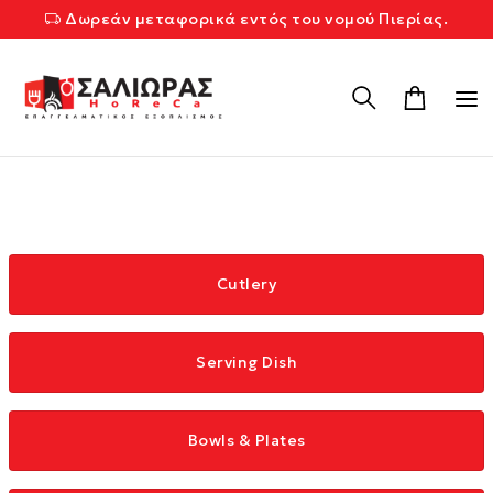
Δωρεάν μεταφορικά εντός του νομού Πιερίας.
Cutlery
Serving Dish
Bowls & Plates