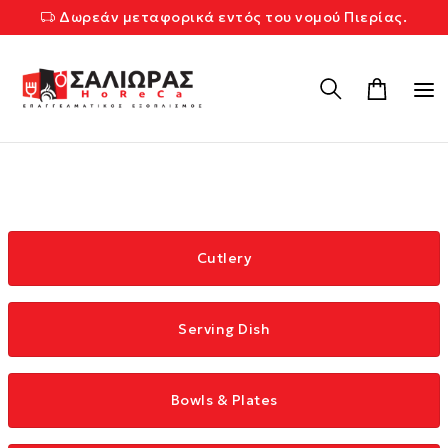
Δωρεάν μεταφορικά εντός του νομού Πιερίας.
Cutlery
Serving Dish
Bowls & Plates