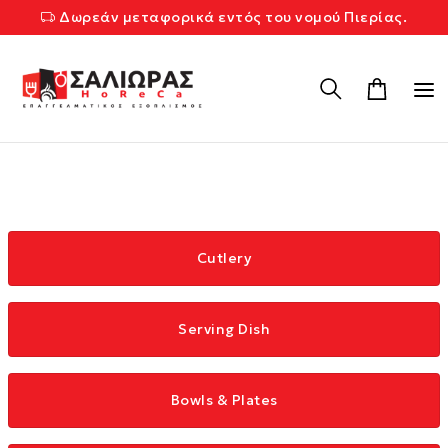
Δωρεάν μεταφορικά εντός του νομού Πιερίας.
Cutlery
Serving Dish
Bowls & Plates