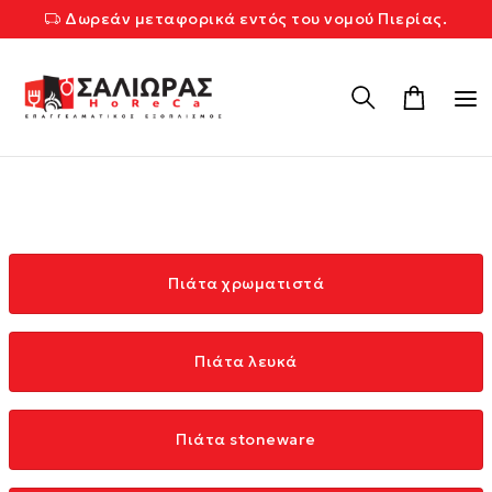
Δωρεάν μεταφορικά εντός του νομού Πιερίας.
Πιάτα χρωματιστά
Πιάτα λευκά
Πιάτα stoneware