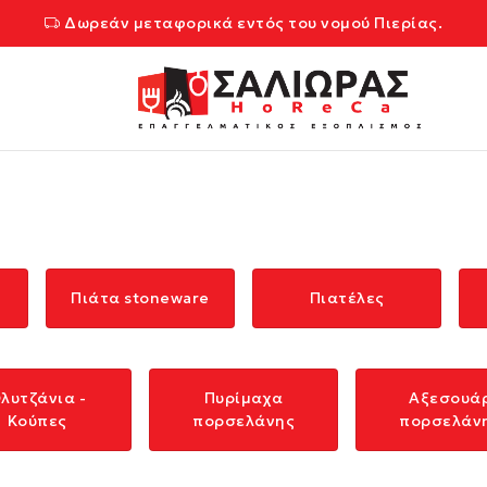
Δωρεάν μεταφορικά εντός του νομού Πιερίας.
Πιάτα stoneware
Πιατέλες
λυτζάνια -
Πυρίμαχα
Αξεσουά
Κούπες
πορσελάνης
πορσελάν