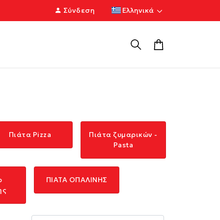
Σύνδεση
Ελληνικά
Πιάτα Pizza
Πιάτα ζυμαρικών -
Pasta
ρ
ΠΙΑΤΑ ΟΠΑΛΙΝΗΣ
ης