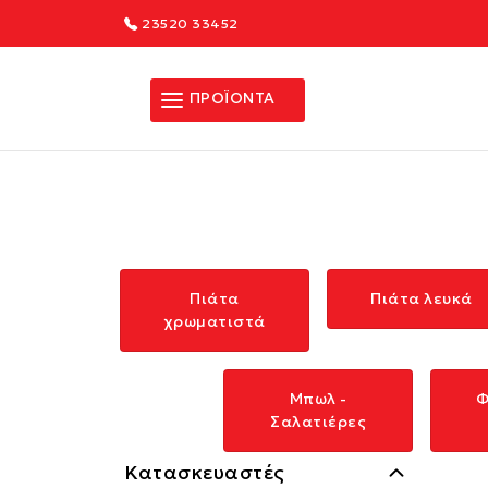
23520 33452
ΠΡΟΪΟΝΤΑ
Πιάτα
Πιάτα λευκά
χρωματιστά
Μπωλ -
Φ
Σαλατιέρες
Κατασκευαστές