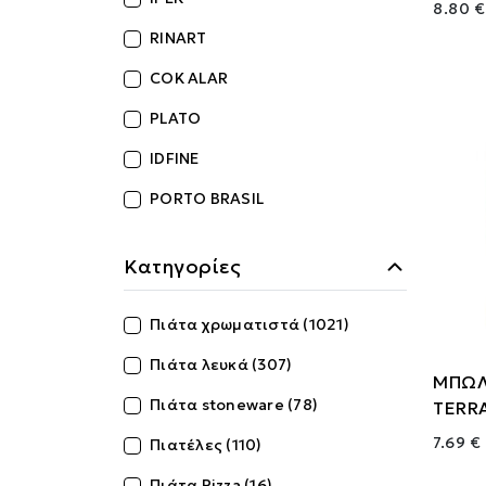
8.80 €
RINART
COK ALAR
PLATO
IDFINE
PORTO BRASIL
Κατηγορίες
Πιάτα χρωματιστά (1021)
Πιάτα λευκά (307)
ΜΠΩΛ
Πιάτα stoneware (78)
TERR
7.69 €
Πιατέλες (110)
Πιάτα Pizza (16)