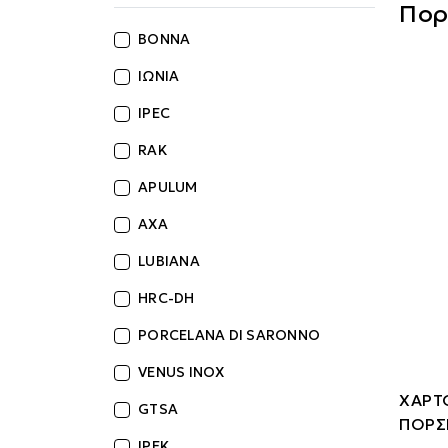
Πορ
BONNA
ΙΩΝΙΑ
IPEC
RAK
APULUM
AXA
LUBIANA
HRC-DH
PORCELANA DI SARONNO
VENUS INOX
ΧΑΡΤ
GTSA
ΠΟΡΣ
IPEK