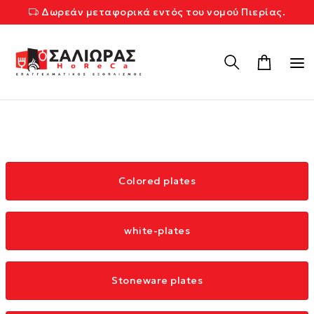
Δωρεάν μεταφορικά εντός του νομού Πιερίας.
Colored plates
white-plates
Stoneware plates