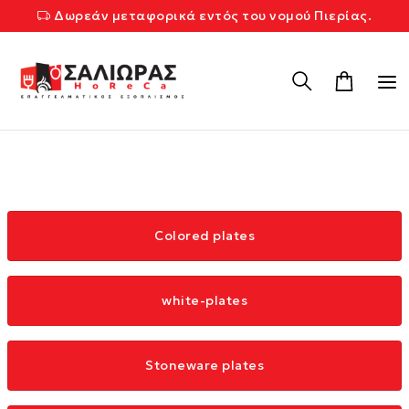
Δωρεάν μεταφορικά εντός του νομού Πιερίας.
Colored plates
white-plates
Stoneware plates