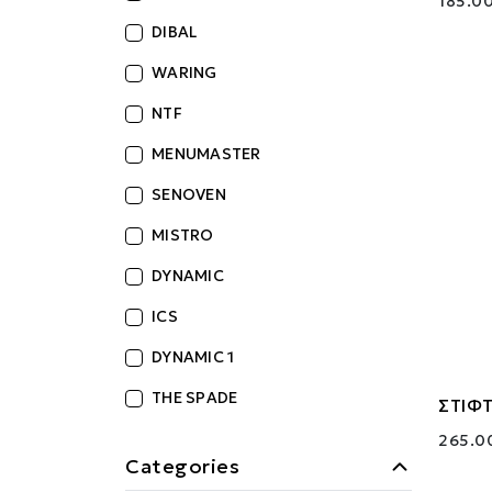
185.00
DIBAL
WARING
NTF
MENUMASTER
SENOVEN
MISTRO
DYNAMIC
ICS
DYNAMIC 1
THE SPADE
ΣΤΙΦΤ
265.0
Categories