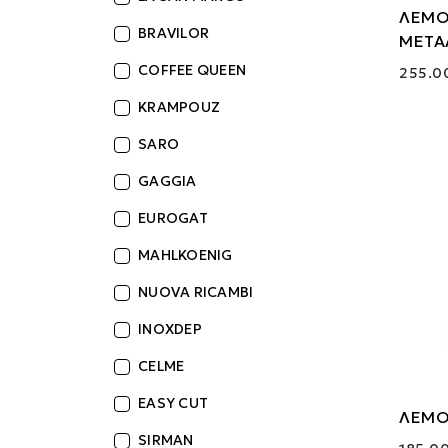
ΛΕΜΟ
BRAVILOR
ΜΕΤΑ
COFFEE QUEEN
255.0
KRAMPOUZ
SARO
GAGGIA
EUROGAT
MAHLKOENIG
NUOVA RICAMBI
INOXDEP
CELME
EASY CUT
ΛΕΜΟ
SIRMAN