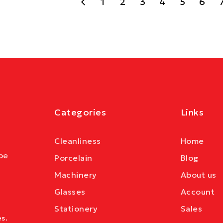
1
2
3
4
5
6
Categories
Links
Cleanliness
Home
be
Porcelain
Blog
Machinery
About us
Glasses
Account
Stationery
Sales
s.