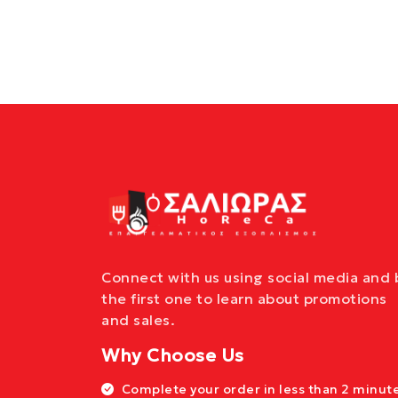
Connect with us using social media and 
the first one to learn about promotions
and sales.
Why Choose Us
Complete your order in less than 2 minute