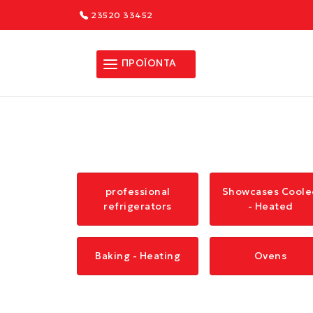
23520 33452
ΠΡΟΪΟΝΤΑ
professional
Showcases Coole
refrigerators
- Heated
Baking - Heating
Ovens