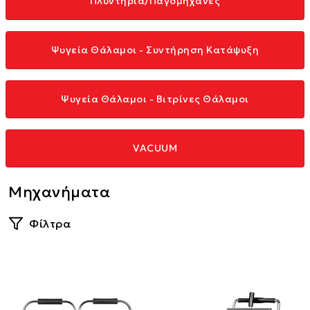
Πλυντήρια/Παγομηχανές
Ψυγεία Θάλαμοι - Συντήρηση Κατάψυξη
Ψυγεία Θάλαμοι - Βιτρίνες Θάλαμοι
VACUUM
Μηχανήματα
Φίλτρα