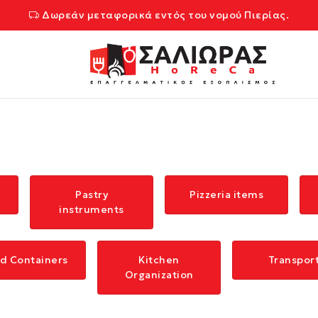
Δωρεάν μεταφορικά εντός του νομού Πιερίας.
Pastry
Pizzeria items
instruments
d Containers
Kitchen
Transpor
Organization