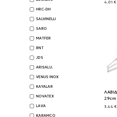
4.01 €
HRC-DH
SALVINELLI
SARO
MATFER
RNT
JDS
ARISALU.
VENUS INOX
KAYALAR
ΛΑΒΙΔ
NOVATEX
29cm
LAVA
3.44 €
KARAMCO