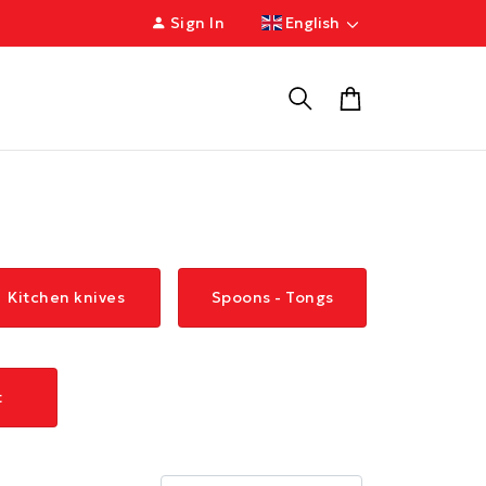
Sign In
English
Kitchen knives
Spoons - Tongs
t