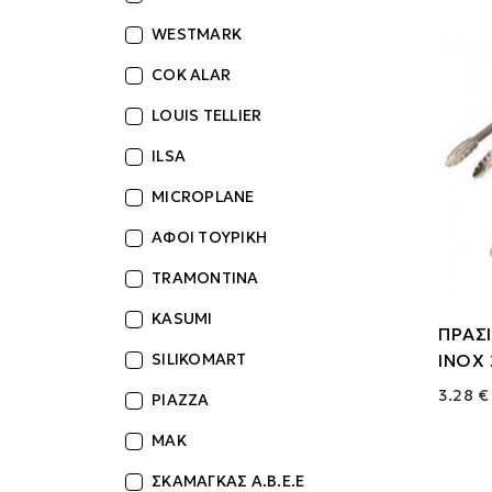
WESTMARK
COK ALAR
LOUIS TELLIER
ILSA
MICROPLANE
ΑΦΟΙ ΤΟΥΡΙΚΗ
TRAMONTINA
KASUMI
ΠΡΑΣ
ΙΝΟΧ
SILIKOMART
3.28 €
PIAZZA
MAK
ΣΚΑΜΑΓΚΑΣ Α.Β.Ε.Ε