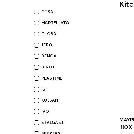
Kit
GTSA
MARTELLATO
GLOBAL
JERO
DENOX
DINOX
PLASTIME
ISI
KULSAN
IVO
ΜΑΥΡ
STALGAST
ΙΝΟΧ
BECKERS