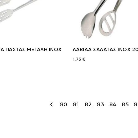
ΔΑ ΠΑΣΤΑΣ ΜΕΓΑΛΗ INOX
ΛΑΒΙΔΑ ΣΑΛΑΤΑΣ INOX 2
1.73 €
80
81
82
83
84
85
8