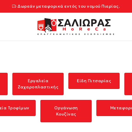
Δωρεάν μεταφορικά εντός του νομού Πιερίας.
Εργαλεία
Είδη Πιτσαρίας
Ζαχαροπλαστικής
εία Τροφίμων
Οργάνωση
Μεταφορ
Κουζίνας