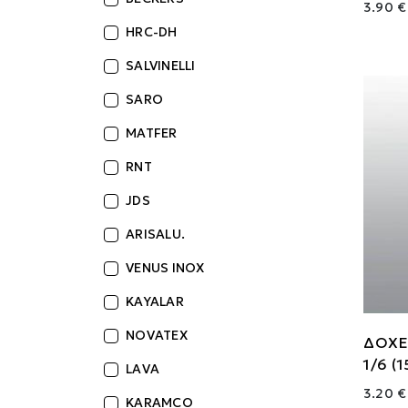
3.90 €
HRC-DH
SALVINELLI
SARO
MATFER
RNT
JDS
ARISALU.
VENUS INOX
KAYALAR
NOVATEX
ΔΟΧΕ
1/6 (1
LAVA
3.20 €
KARAMCO