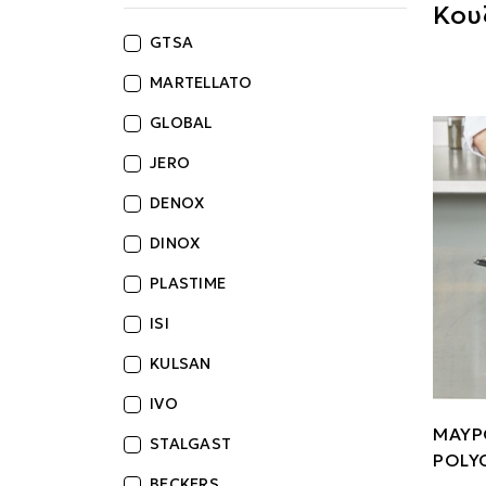
Κου
GTSA
MARTELLATO
GLOBAL
JERO
DENOX
DINOX
PLASTIME
ISI
KULSAN
IVO
ΜΑΥΡ
STALGAST
POLY
BECKERS