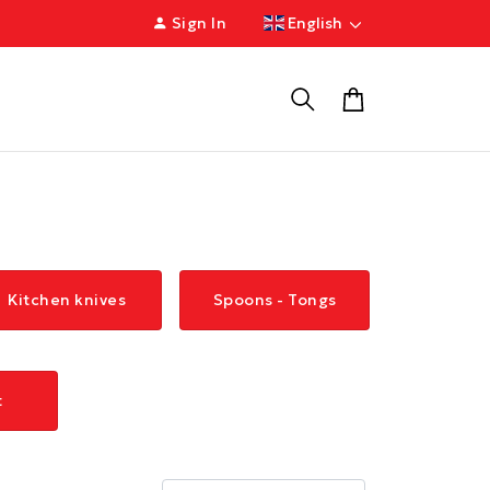
Sign In
English
Kitchen knives
Spoons - Tongs
t