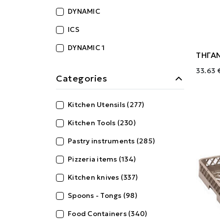
DYNAMIC
ICS
DYNAMIC 1
ΤΗΓΑ
33.63 
Categories
Kitchen Utensils (277)
Kitchen Tools (230)
Pastry instruments (285)
Pizzeria items (134)
Kitchen knives (337)
Spoons - Tongs (98)
Food Containers (340)