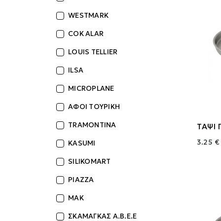
WESTMARK
COK ALAR
LOUIS TELLIER
ILSA
MICROPLANE
ΑΦΟΙ ΤΟΥΡΙΚΗ
TRAMONTINA
ΤΑΨΙ 
3.25 €
KASUMI
SILIKOMART
PIAZZA
MAK
ΣΚΑΜΑΓΚΑΣ Α.Β.Ε.Ε