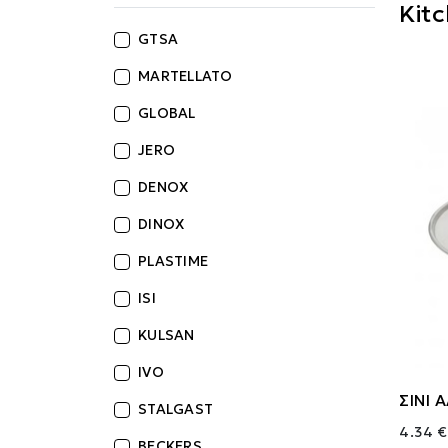
Kit
GTSA
MARTELLATO
GLOBAL
JERO
DENOX
DINOX
PLASTIME
ISI
KULSAN
IVO
ΣΙΝΙ 
STALGAST
4.34 €
BECKERS