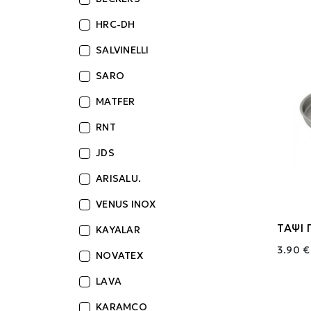
HRC-DH
SALVINELLI
SARO
MATFER
RNT
JDS
ARISALU.
VENUS INOX
ΤΑΨΙ 
KAYALAR
3.90 €
NOVATEX
LAVA
KARAMCO