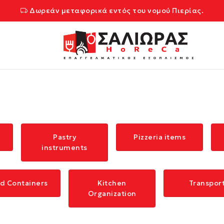
Δωρεάν μεταφορικά εντός του νομού Πιερίας.
Pastry
Pizzeria items
instruments
d Containers
Kitchen
Transpor
Organization