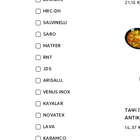
21.15 
HRC-DH
SALVINELLI
SARO
MATFER
RNT
JDS
ARISALU.
VENUS INOX
KAYALAR
ΤΑΨΙ 
NOVATEX
ΑΝΤΙ
LAVA
14.37 
KARAMCO