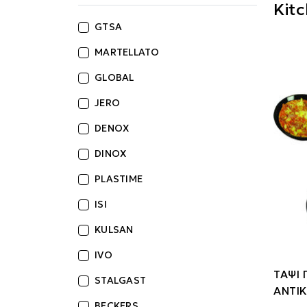
Kit
GTSA
MARTELLATO
GLOBAL
JERO
DENOX
DINOX
PLASTIME
ISI
KULSAN
IVO
ΤΑΨΙ 
STALGAST
ΑΝΤΙ
BECKERS