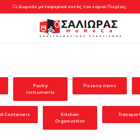
Δωρεάν μεταφορικά εντός του νομού Πιερίας.
Pastry
Pizzeria items
instruments
d Containers
Kitchen
Transpor
Organization