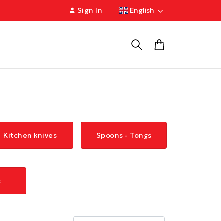
Sign In
English
Kitchen knives
Spoons - Tongs
t