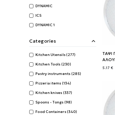
DYNAMIC
ICS
DYNAMIC 1
Categories
ΤΑΨΙ 
Kitchen Utensils (277)
ΑΛΟΥ
Kitchen Tools (230)
5.17 €
Pastry instruments (285)
Pizzeria items (134)
Kitchen knives (337)
Spoons - Tongs (98)
Food Containers (340)