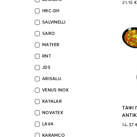
21.15 
HRC-DH
SALVINELLI
SARO
MATFER
RNT
JDS
ARISALU.
VENUS INOX
KAYALAR
ΤΑΨΙ 
NOVATEX
ΑΝΤΙ
LAVA
14.37 
KARAMCO