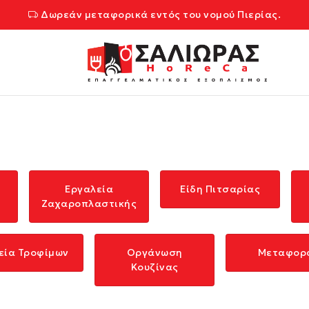
Δωρεάν μεταφορικά εντός του νομού Πιερίας.
Εργαλεία
Είδη Πιτσαρίας
Ζαχαροπλαστικής
εία Τροφίμων
Οργάνωση
Μεταφορ
Κουζίνας