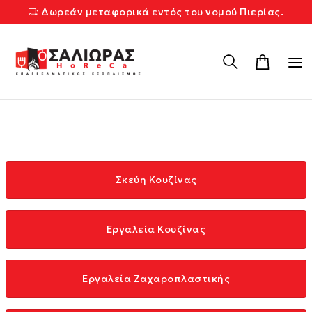
Δωρεάν μεταφορικά εντός του νομού Πιερίας.
Σκεύη Κουζίνας
Εργαλεία Κουζίνας
Εργαλεία Ζαχαροπλαστικής