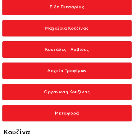
Είδη Πιτσαρίας
Μαχαίρια Κουζίνας
Κουτάλες - Λαβίδες
Δοχεία Τροφίμων
Οργάνωση Κουζίνας
Μεταφορά
Κουζίνα