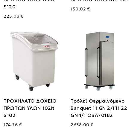
S120
150.02 €
225.03 €
ΤΡΟΧΗΛΑΤΟ ΔΟΧΕΙΟ
Τρόλεϊ Θερμαινόμενο
ΠΡΩΤΩΝ ΥΛΩΝ 102lt
Banquet 11 GN 2/1 Ή 22
S102
GN 1/1 OBA70182
174.76 €
2638.00 €