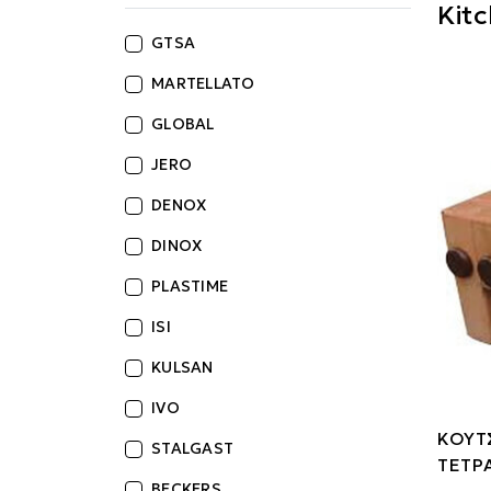
Kit
GTSA
MARTELLATO
GLOBAL
JERO
DENOX
DINOX
PLASTIME
ISI
KULSAN
IVO
ΚΟΥΤ
STALGAST
ΤΕΤΡ
BECKERS