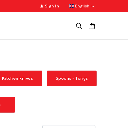
Sign In
English
Kitchen knives
Spoons - Tongs
t