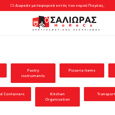
Δωρεάν μεταφορικά εντός του νομού Πιερίας.
Pastry
Pizzeria items
instruments
d Containers
Kitchen
Transpor
Organization