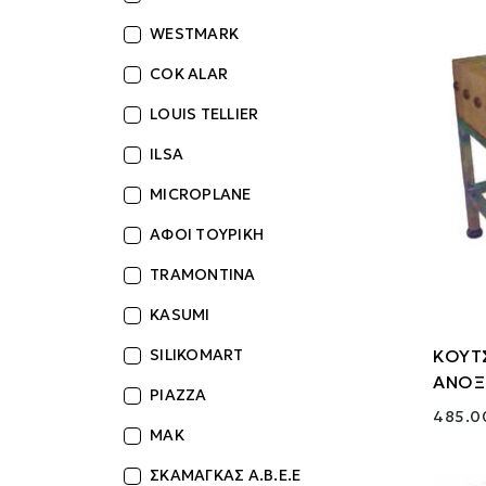
WESTMARK
COK ALAR
LOUIS TELLIER
ILSA
MICROPLANE
ΑΦΟΙ ΤΟΥΡΙΚΗ
TRAMONTINA
KASUMI
ΚΟΥΤ
SILIKOMART
ΑΝΟΞ
PIAZZA
485.0
MAK
ΣΚΑΜΑΓΚΑΣ Α.Β.Ε.Ε