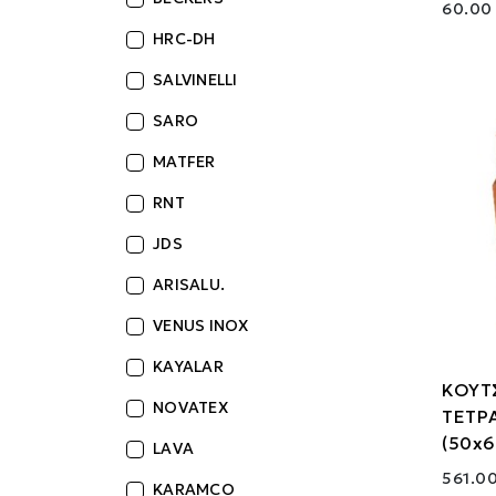
60.00
HRC-DH
SALVINELLI
SARO
MATFER
RNT
JDS
ARISALU.
VENUS INOX
KAYALAR
ΚΟΥΤ
NOVATEX
ΤΕΤΡ
(50x
LAVA
561.00
KARAMCO