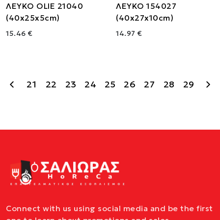
ΛΕΥΚΟ OLIE 21040
ΛΕΥΚΟ 154027
(40x25x5cm)
(40x27x10cm)
15.46 €
14.97 €
21
22
23
24
25
26
27
28
29
Connect with us using social media and be the first