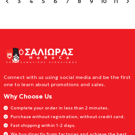
3
4
5
6
7
8
9
10
11
Connect with us using social media and be the first
one to learn about promotions and sales.
Why Choose Us
Complete your order in less than 2 minutes.
Purchase without registration, without credit card.
Fast shipping within 1-2 days.
We buy directly from factories and achieve the best