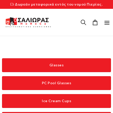
Δωρεάν μεταφορικά εντός του νομού Πιερίας.
Glasses
PC Pool Glasses
Ice Cream Cups