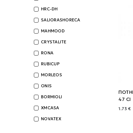
HRC-DH
SALIORASHORECA
MAHMOOD
CRYSTALITE
RONA
RUBICUP
MORLEOS
ONIS
ΠΟΤΗ
BORMIOLI
47 Cl
XMCASA
1.73 €
NOVATEX