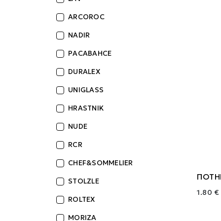
ARCOROC
NADIR
PACABAHCE
DURALEX
UNIGLASS
HRASTNIK
NUDE
RCR
CHEF&SOMMELIER
ΠΟΤΗΡ
STOLZLE
1.80 €
ROLTEX
MORIZA