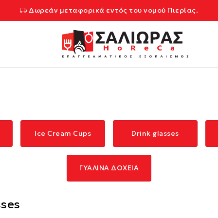
Δωρεάν μεταφορικά εντός του νομού Πιερίας.
Ice Cream Cups
Drink glasses
ΓΥΑΛΙΝΑ ΔΟΧΕΙΑ
sses