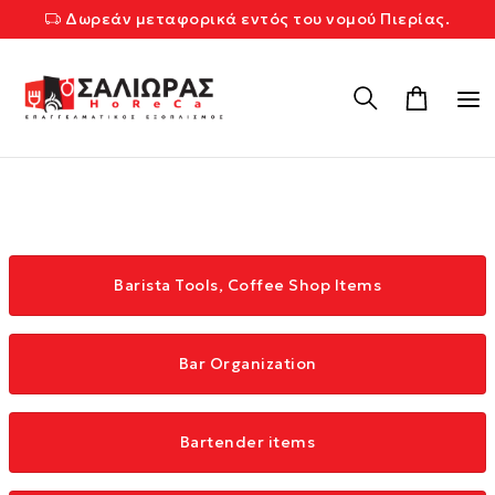
Δωρεάν μεταφορικά εντός του νομού Πιερίας.
Barista Tools, Coffee Shop Items
Bar Organization
Bartender items