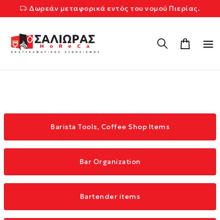
Δωρεάν μεταφορικά εντός του νομού Πιερίας.
Barista Tools, Coffee Shop Items
Bar Organization
Bartender items