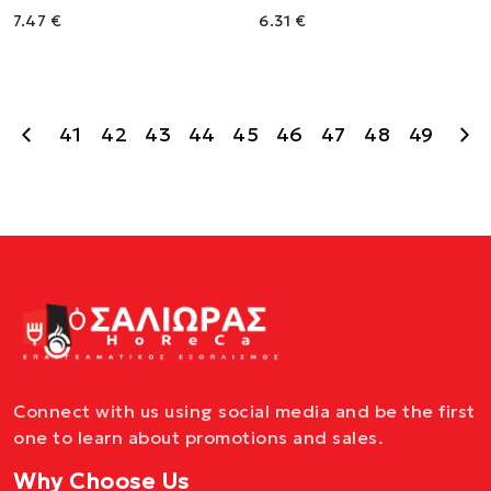
7.47 €
6.31 €
41
42
43
44
45
46
47
48
49
Connect with us using social media and be the first
one to learn about promotions and sales.
Why Choose Us