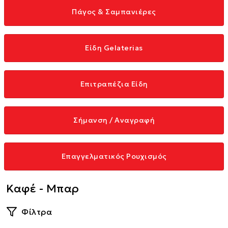
Πάγος & Σαμπανιέρες
Είδη Gelaterias
Επιτραπέζια Είδη
Σήμανση / Αναγραφή
Επαγγελματικός Ρουχισμός
Καφέ - Μπαρ
Φίλτρα