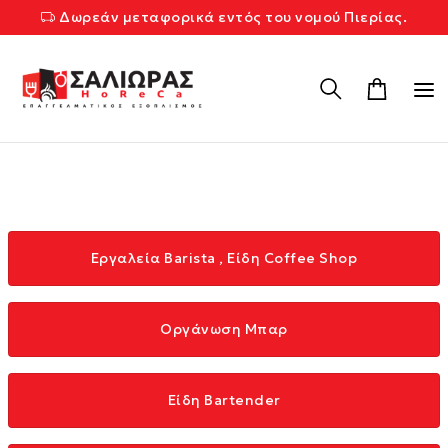
Δωρεάν μεταφορικά εντός του νομού Πιερίας.
Εργαλεία Barista , Είδη Coffee Shop
Οργάνωση Μπαρ
Είδη Bartender