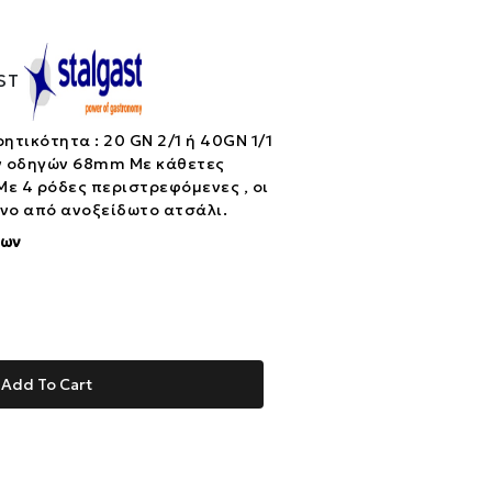
ST
τικότητα : 20 GN 2/1 ή 40GN 1/1
 οδηγών 68mm Με κάθετες
Με 4 ρόδες περιστρεφόμενες , οι
νο από ανοξείδωτο ατσάλι.
ίων
Add To Cart