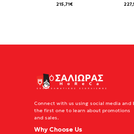
215,71€
227
Connect with us using social media and 
the first one to learn about promotions
and sales.
Why Choose Us