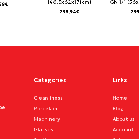
(46,5x62x171cm)
GN 1/1 (56
,59€
298,94€
293
Categories
Links
Cleanliness
Home
be
Porcelain
Blog
Machinery
About us
Glasses
Account