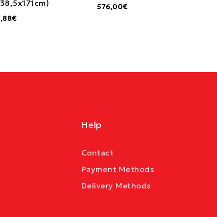
x38,5x171cm)
576,00€
,88€
Help
Contact
Payment Methods
Delivery Methods