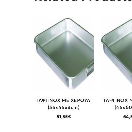
ΤΑΨΙ INOX ΜΕ ΧΕΡΟΥΛΙ
TΑΨΙ INOX 
(35x45x8cm)
(45x6
51,35€
64,