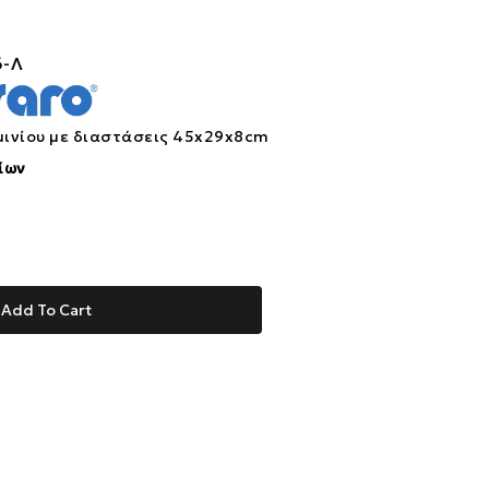
-Λ
μινίου με διαστάσεις 45x29x8cm
ίων
Add To Cart