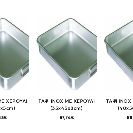
ΜΕ ΧΕΡΟΥΛΙ
ΤΑΨΙ ΙΝΟΧ ΜΕ ΧΕΡΟΥΛΙ
TΑΨΙ INOX
0x5cm)
(35x45x8cm)
(40x5
53€
67,74€
88