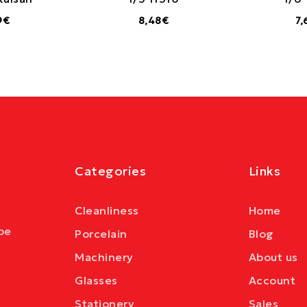
9€
8,48€
7,
Categories
Links
Cleanliness
Home
be
Porcelain
Blog
Machinery
About us
Glasses
Account
Stationery
Sales