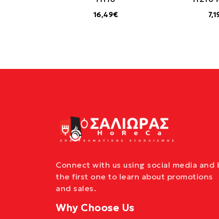
16,49€
7,1
Connect with us using social media and 
the first one to learn about promotions
and sales.
Why Choose Us