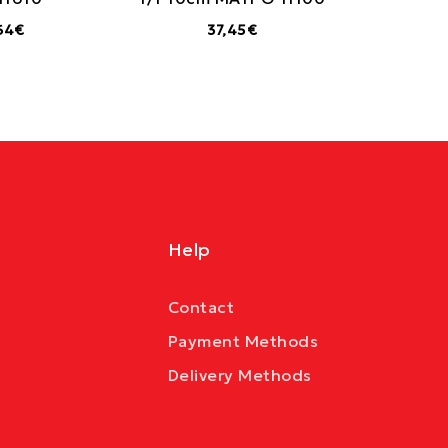
64€
37,45€
Help
Contact
Payment Methods
Delivery Methods