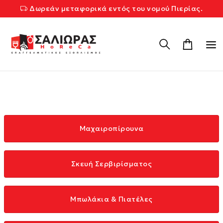
Δωρεάν μεταφορικά εντός του νομού Πιερίας.
Μαχαιροπίρουνα
Σκευή Σερβιρίσματος
Μπωλάκια & Πιατέλες