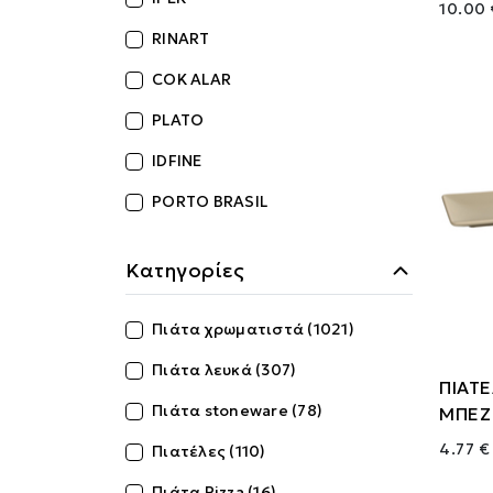
10.00 
RINART
COK ALAR
PLATO
IDFINE
PORTO BRASIL
Κατηγορίες
Πιάτα χρωματιστά (1021)
Πιάτα λευκά (307)
ΠΙΑΤ
Πιάτα stoneware (78)
ΜΠΕΖ
4.77 €
Πιατέλες (110)
Πιάτα Pizza (16)