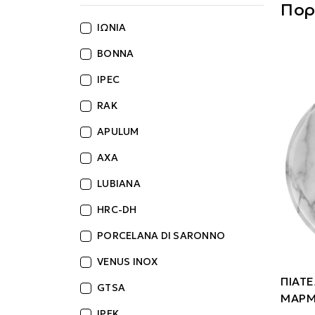
Πορ
ΙΩΝΙΑ
BONNA
IPEC
RAK
APULUM
AXA
LUBIANA
HRC-DH
PORCELANA DI SARONNO
VENUS INOX
ΠΙΑΤΕ
GTSA
ΜΑΡΜ
IPEK