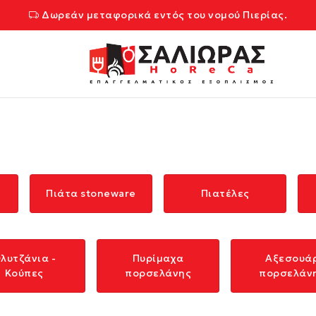
Δωρεάν μεταφορικά εντός του νομού Πιερίας.
Πιάτα stoneware
Πιατέλες
λυτζάνια -
Πυρίμαχα
Αξεσουά
Κούπες
πορσελάνης
πορσελάν