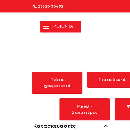
23520 33452
ΠΡΟΪΟΝΤΑ
Πιάτα
Πιάτα λευκά
χρωματιστά
Μπωλ -
Φ
Σαλατιέρες
Κατασκευαστές