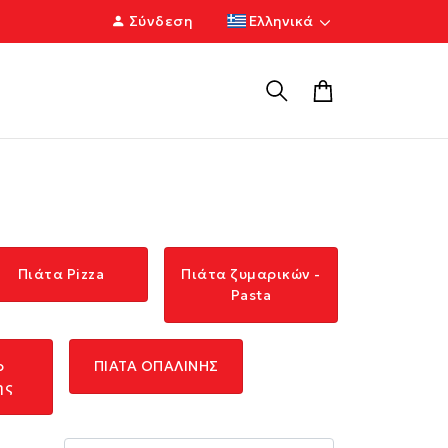
Σύνδεση
Ελληνικά
Πιάτα Pizza
Πιάτα ζυμαρικών -
Pasta
ρ
ΠΙΑΤΑ ΟΠΑΛΙΝΗΣ
ης