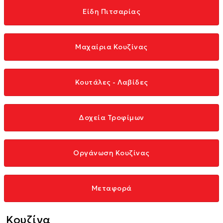
Είδη Πιτσαρίας
Μαχαίρια Κουζίνας
Κουτάλες - Λαβίδες
Δοχεία Τροφίμων
Οργάνωση Κουζίνας
Μεταφορά
Κουζίνα