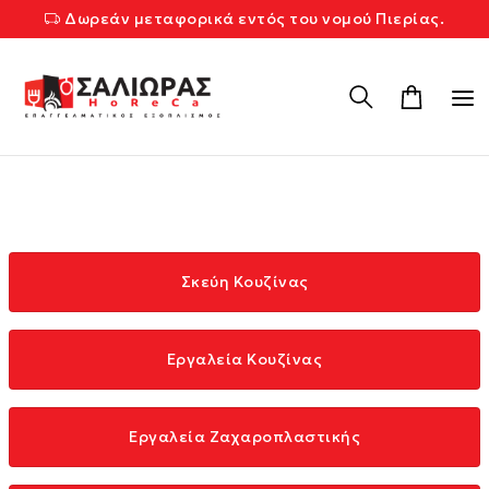
Δωρεάν μεταφορικά εντός του νομού Πιερίας.
Σκεύη Κουζίνας
Εργαλεία Κουζίνας
Εργαλεία Ζαχαροπλαστικής