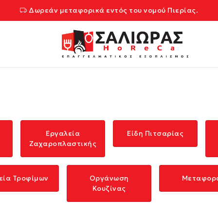
Δωρεάν μεταφορικά εντός του νομού Πιερίας.
Εργαλεία
Είδη Πιτσαρίας
Ζαχαροπλαστικής
εία Τροφίμων
Οργάνωση
Μεταφορ
Κουζίνας