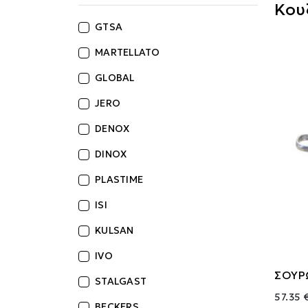
Κου
GTSA
MARTELLATO
GLOBAL
JERO
DENOX
DINOX
PLASTIME
ISI
KULSAN
IVO
ΣΟΥΡ
STALGAST
57.35 
BECKERS