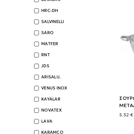
HRC-DH
SALVINELLI
SARO
MATFER
RNT
JDS
ARISALU.
VENUS INOX
ΣΟΥΡ
KAYALAR
ΜΕΤΑΛ
NOVATEX
5.32 €
LAVA
KARAMCO