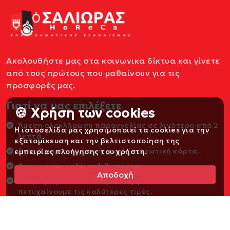
Ακολουθήστε μας στα κοινωνικα δίκτυα και γίνετε
από τους πρώτους που μαθαίνουν για τις
προσφορές μας.
Γιατί να μας επιλέξετε
🍪 Χρήση των cookies
Άμεση ολοκλήρωση παραγγελίας σε λιγότερο από 2
Η ιστοσελίδα μας χρησιμοποιεί τα cookies για την
λεπτά.
εξατομίκευση και την βελτιστοποίηση της
Αγορά χωρίς εγγραφή, χωρίς πιστωτική κάρτα.
εμπειρίας πλοήγησης του χρήστη.
Αμεση αποστολή σε 1-2 ημέρες.
Αποδοχή
Αγοράζουμε απευθείας από εργοστάσια και
πετυχαίνουμε τις καλύτερες τιμές.