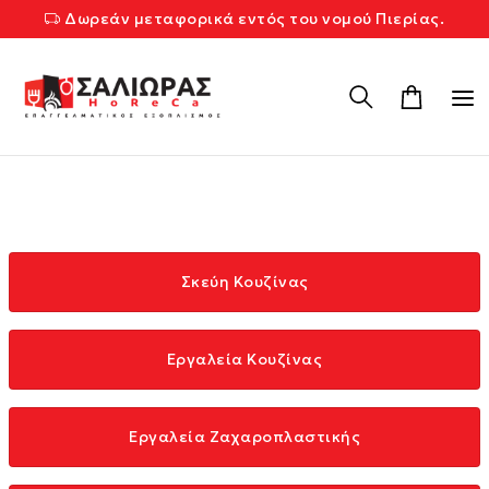
Δωρεάν μεταφορικά εντός του νομού Πιερίας.
Σκεύη Κουζίνας
Εργαλεία Κουζίνας
Εργαλεία Ζαχαροπλαστικής