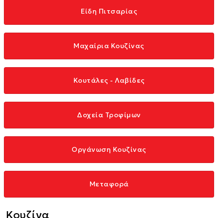
Είδη Πιτσαρίας
Μαχαίρια Κουζίνας
Κουτάλες - Λαβίδες
Δοχεία Τροφίμων
Οργάνωση Κουζίνας
Μεταφορά
Κουζίνα