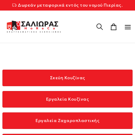
Δωρεάν μεταφορικά εντός του νομού Πιερίας.
Σκεύη Κουζίνας
Εργαλεία Κουζίνας
Εργαλεία Ζαχαροπλαστικής