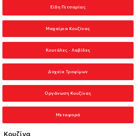
Είδη Πιτσαρίας
Μαχαίρια Κουζίνας
Κουτάλες - Λαβίδες
Δοχεία Τροφίμων
Οργάνωση Κουζίνας
Μεταφορά
Κουζίνα