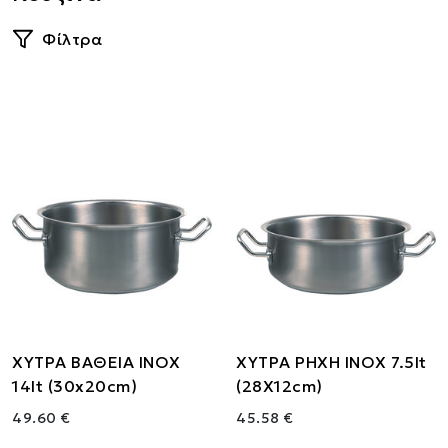
Φίλτρα
ΧΥΤΡΑ ΒΑΘΕΙΑ ΙΝΟΧ
ΧΥΤΡΑ ΡΗΧΗ ΙΝΟΧ 7.5lt
14lt (30x20cm)
(28X12cm)
49.60 €
45.58 €