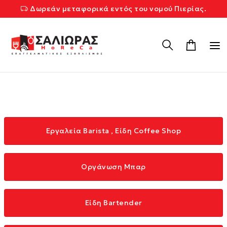
Δωρεάν μεταφορικά εντός του νομού Πιερίας.
Εργαλεία Barista , Είδη Coffee Shop
Οργάνωση Μπαρ
Είδη Bartender