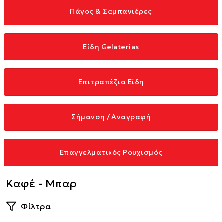
Πάγος & Σαμπανιέρες
Είδη Gelaterias
Επιτραπέζια Είδη
Σήμανση / Αναγραφή
Επαγγελματικός Ρουχισμός
Καφέ - Μπαρ
Φίλτρα