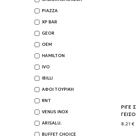
PIAZZA
XP BAR
GEOR
OEM
HAMILTON
IVO
IBILLI
ΑΦΟΙ ΤΟΥΡΙΚΗ
RNT
ΡΙΓΕ
VENUS INOX
ΓΕΙΣΟ
ARISALU.
8.21 €
BUFFET CHOICE