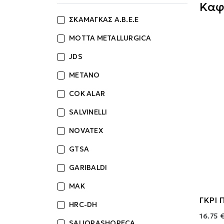
Καφ
ΣΚΑΜΑΓΚΑΣ Α.Β.Ε.Ε
MOTTA METALLURGICA
JDS
ΜΕΤΑΝΟ
COK ALAR
SALVINELLI
NOVATEX
GTSA
GARIBALDI
MAK
ΓΚΡΙ
HRC-DH
16.75 
SALIORASHORECA