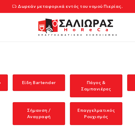
Δωρεάν μεταφορικά εντός του νομού Πιερίας.
ρ
Είδη Bartender
Πάγος &
Σαμπανιέρες
Σήμανση /
Επαγγελματικός
Αναγραφή
Ρουχισμός