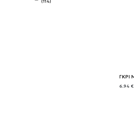
(114)
ΓΚΡΙ 
6.94 €