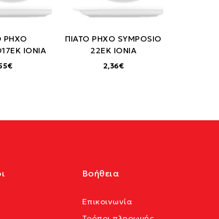
Ο ΡΗΧΟ
ΠΙΑΤΟ ΡΗΧΟ SYMPOSIO
17ΕΚ IONIA
22ΕΚ IONIA
55€
2,36€
ι
Βοήθεια
Επικοινωνία
Τρόποι πληρωμής