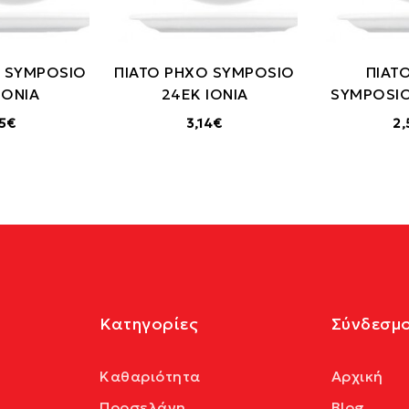
Ο SYMPOSIO
ΠΙΑΤΟ ΡΗΧΟ SYMPOSIO
ΠΙΑΤ
IONIA
24ΕΚ IONIA
SYMPOSIO
45€
3,14€
2,
Κατηγορίες
Σύνδεσμο
Καθαριότητα
Αρχική
Πορσελάνη
Blog