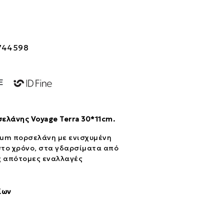
744598
NE
ελάνης Voyage Terra 30*11cm.
ium πορσελάνη με ενισχυμένη
το χρόνο, στα γδαρσίματα από
ς απότομες εναλλαγές
ίων